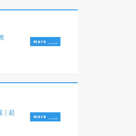
效
more
處｜起
more