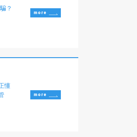
詐騙？
more
正懂
管
more