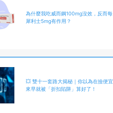
為什麼我吃威而鋼100mg沒效，反而
犀利士5mg有作用？
💥 雙十一套路大揭秘｜你以為在撿便
來早就被「折扣陷阱」算好了！