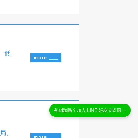
、低
more
有問題嗎？加入 LINE 好友立即聊！
藥局、
more