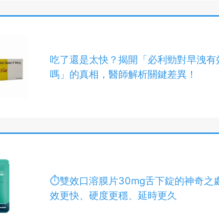
吃了還是太快？揭開「必利勁對早洩有
嗎」的真相，醫師解析關鍵差異！
⏱️雙效口溶膜片30mg舌下錠的神奇之
效更快、硬度更穩、延時更久