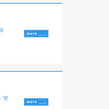
順
more
：腎
more