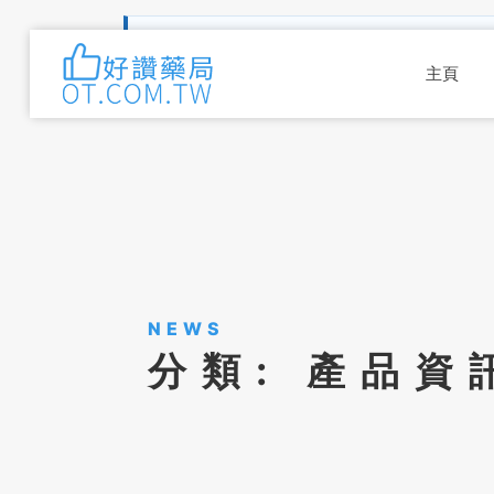
用藥前提醒：
本網站內容為男性健康與用藥資訊參
物，請先諮詢專業人員。
需要協助可留言諮詢
。
主頁
NEWS
分類:
產品資