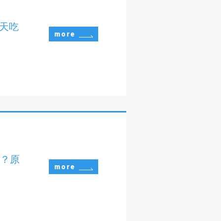
每天吃
more
宜？原
more