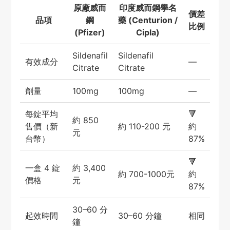
原廠威而
印度威而鋼學名
價差
品項
鋼
藥 (Centurion /
比例
(Pfizer)
Cipla)
Sildenafil
Sildenafil
有效成分
—
Citrate
Citrate
劑量
100mg
100mg
—
每錠平均
🔻
約 850
售價（新
約 110-200 元
約
元
台幣）
87%
🔻
一盒 4 錠
約 3,400
約 700-1000元
約
價格
元
87%
30–60 分
起效時間
30–60 分鐘
相同
鐘