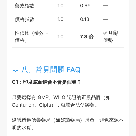
藥效指數
1.0
0.96
—
價格指數
1.0
0.13
—
性價比（藥效 ÷
✅ 明顯
1.0
7.3 倍
價格）
優勢
💬 八、常見問題 FAQ
Q1：印度威而鋼會不會是假藥？
只要選擇有 GMP、WHO 認證的正規品牌（如
Centurion、Cipla），就屬合法仿製藥。
建議透過信譽藥局（如好讚藥局）購買，避免來源不
明的水貨。