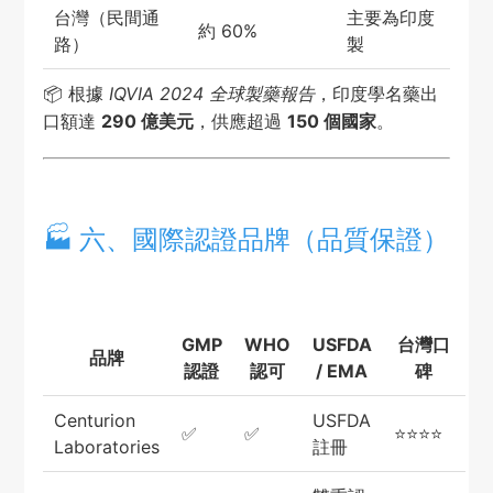
台灣（民間通
主要為印度
約 60%
路）
製
📦 根據
IQVIA 2024 全球製藥報告
，印度學名藥出
口額達
290 億美元
，供應超過
150 個國家
。
🏭 六、國際認證品牌（品質保證）
GMP
WHO
USFDA
台灣口
品牌
認證
認可
/ EMA
碑
Centurion
USFDA
✅
✅
⭐⭐⭐⭐
Laboratories
註冊