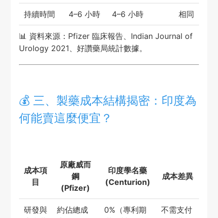
持續時間
4–6 小時
4–6 小時
相同
📊 資料來源：Pfizer 臨床報告、Indian Journal of
Urology 2021、好讚藥局統計數據。
💰 三、製藥成本結構揭密：印度為
何能賣這麼便宜？
原廠威而
成本項
印度學名藥
鋼
成本差異
目
(Centurion)
(Pfizer)
研發與
約佔總成
0%（專利期
不需支付