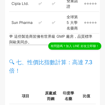
雙重認
Cipla Ltd.
✅
✅
⭐⭐⭐⭐⭐
證
全球第
Sun Pharma
✅
✅
5 大學
⭐⭐⭐⭐⭐
名藥商
💬 這些製造商皆擁有世界級 GMP 廠房，品質標準
與歐美同步。
有問題嗎？加入 LINE 好友立即聊！
🔍 七、性價比指數計算：高達 7.3
倍！
原廠威
印度學
項目
比值
而鋼
名藥