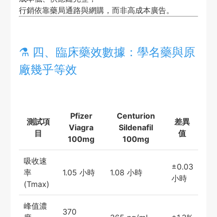
行銷依靠藥局通路與網購，而非高成本廣告。
⚗️ 四、臨床藥效數據：學名藥與原
廠幾乎等效
Pfizer
Centurion
測試項
差異
Viagra
Sildenafil
目
值
100mg
100mg
吸收速
±0.03
率
1.05 小時
1.08 小時
小時
(Tmax)
峰值濃
370