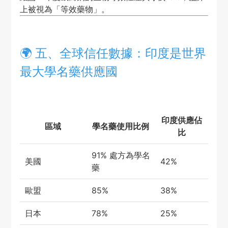
上被視為「等效藥物」。
🌍 五、全球信任數據：印度是世界
最大學名藥供應國
印度供應佔
區域
學名藥使用比例
比
91% 處方為學名
美國
42%
藥
歐盟
85%
38%
日本
78%
25%