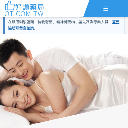

用藥前提醒：
本網站內容為男性健康與用藥資訊參考，不能取代醫師
或藥師診療建議。若有心血管疾病、血壓問題、肝腎功能異常，或正
在服用硝酸鹽類、抗憂鬱藥、精神科藥物，請先諮詢專業人員。
需要
主頁
ED評估
協助可留言諮詢
。
早洩評估
查詢訂單
資訊
線上留言
全部藥品