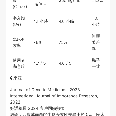
度
365 ng/mL
±1.3%
ng/mL
(Cmax)
半衰期
±0.1
4.1 小時
4.0 小時
(t½)
小時
無顯
臨床有
78%
75%
著差
效率
異
使用者
幾乎
4.7 / 5
4.6 / 5
滿意度
一致
🧪 來源：
Journal of Generic Medicines, 2023
International Journal of Impotence Research,
2022
好讚藥局 2024 客戶回饋數據
結論：印度威而鋼的生物等效性差異小於 5%，臨床