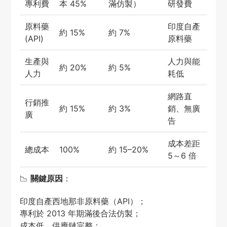
專利費
本 45%
滿仿製）
研發費
原料藥
印度自產
約 15%
約 7%
(API)
原料藥
生產與
人力與能
約 20%
約 5%
人力
耗低
網路直
行銷推
約 15%
約 3%
銷、無廣
廣
告
成本差距
總成本
100%
約 15–20%
5～6 倍
📉
關鍵原因
：
印度自產西地那非原料藥（API）；
專利於 2013 年期滿後合法仿製；
成本低、供應鏈完整；