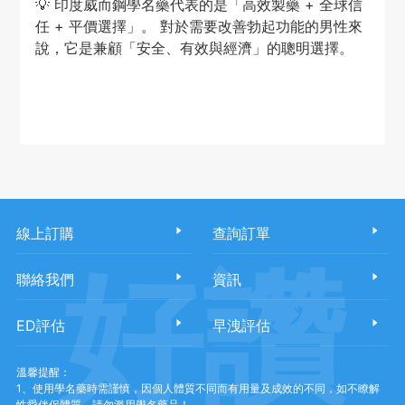
💡 印度威而鋼學名藥代表的是「高效製藥 + 全球信
任 + 平價選擇」。 對於需要改善勃起功能的男性來
說，它是兼顧「安全、有效與經濟」的聰明選擇。
線上訂購
查詢訂單
好讚
聯絡我們
資訊
ED評估
早洩評估
溫馨提醒：
1、使用學名藥時需謹慎，因個人體質不同而有用量及成效的不同，如不瞭解
性愛伴侶體質，請勿濫用學名藥品！