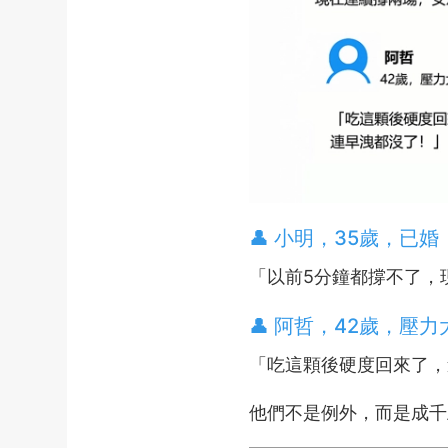
👤 小明，35歲，已婚
「以前5分鐘都撐不了，
👤 阿哲，42歲，壓
「吃這顆後硬度回來了，
他們不是例外，而是成千