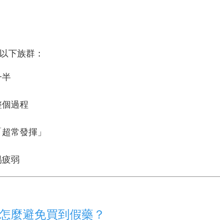
以下族群：
一半
整個過程
「超常發揮」
易疲弱
？怎麼避免買到假藥？