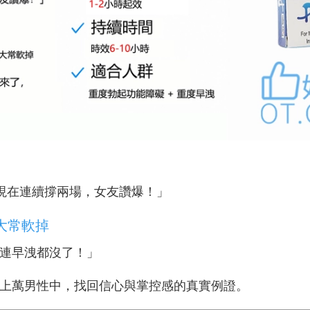
現在連續撐兩場，女友讚爆！」
力大常軟掉
連早洩都沒了！」
上萬男性中，找回信心與掌控感的真實例證。