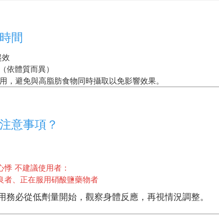
續時間
起效
小時（依體質而異）
後服用，避免與高脂肪食物同時攝取以免影響效果。
與注意事項？
心悸 不建議使用者：
良者、正在服用硝酸鹽藥物者
用務必從低劑量開始，觀察身體反應，再視情況調整。