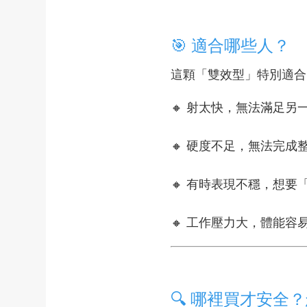
🎯 適合哪些人？
這顆「雙效型」特別適合
🔸 射太快，無法滿足另
🔸 硬度不足，無法完成
🔸 有時表現不穩，想要
🔸 工作壓力大，體能容
🔍 哪裡買才安全