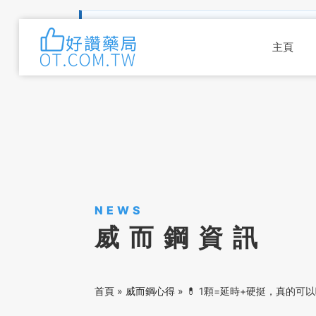
用藥前提醒：
本網站內容為男性健康與用藥資訊參
物，請先諮詢專業人員。
需要協助可留言諮詢
。
主頁
NEWS
威而鋼資訊
首頁
»
威而鋼心得
»
💊 1顆=延時+硬挺，真的