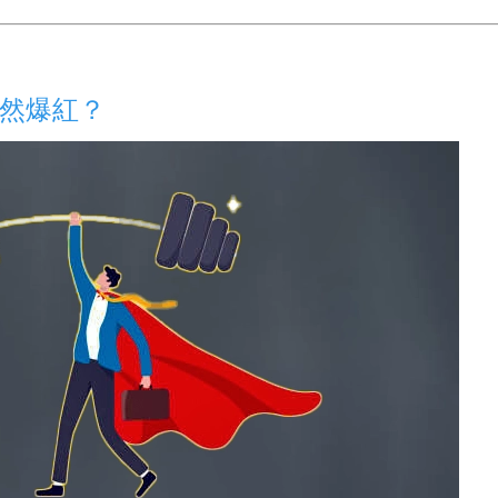
突然爆紅？