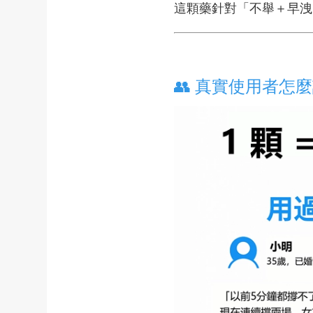
這顆藥針對「不舉＋早洩
👥 真實使用者怎