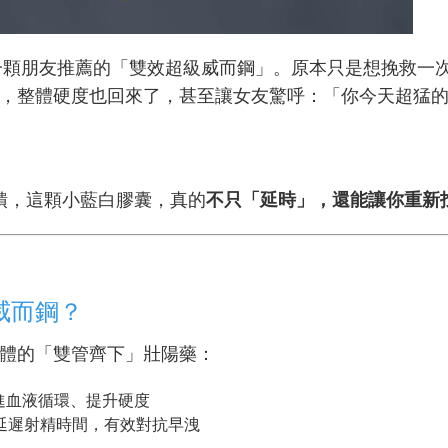
一顆朋友推薦的「雙效超級威而鋼」。原本只是想挽救一
，整體硬度也回來了，甚至讓女友驚呼：「你今天超猛
回饋，這顆小藍白膠囊，真的
不只「延時」，還能讓你重新
級威而鋼？
體的「雙管齊下」壯陽藥：
l：促進血液循環、提升硬度
ne：延遲射精時間，有效對抗早洩