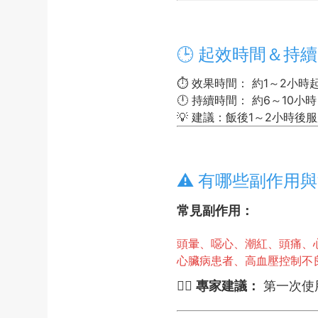
🕒 起效時間＆持
⏱️ 效果時間： 約1～2小時
🕛 持續時間： 約6～10
💡 建議：飯後1～2小時
⚠️ 有哪些副作用
常見副作用：
頭暈、噁心、潮紅、頭痛、
心臟病患者、高血壓控制不
🧑‍⚕️
專家建議：
第一次使