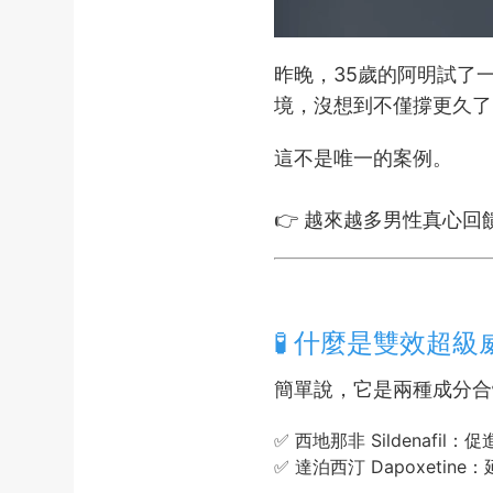
昨晚，35歲的阿明試了
境，沒想到不僅撐更久了
這不是唯一的案例。
👉 越來越多男性真心
🧪 什麼是雙效超
簡單說，它是兩種成分合
✅ 西地那非 Sildenafi
✅ 達泊西汀 Dapoxeti